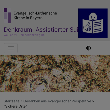
Direkt
zum
Inhalt
Denkraum: Assistierter Suizid
Weil es VIEL zu bedenken gibt...
Hauptnavigation
Startseite
Gedanken aus evangelischer Perspektive
"Sichere Orte"