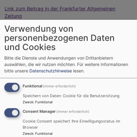
Link zum Beitrag in der Frankfurter Allgemeinen
Zeitung
Verwendung von
personenbezogenen Daten
"Sichere Orte" im Sinne des
und Cookies
Schutzes vor Suizidhilfe-
Angeboten
Bitte die Dienste und Anwendungen von Drittanbietern
auswählen, die wir nutzen möchten.
Für weitere Informationen
Der Deutsche Hospiz- und Palliativverband e.V.
bitte unsere
Datenschutzhinweise
lesen.
fordert:
Funktional
(immer erforderlich)
Es bedarf einer gesetzlichen Verankerung, die
Speichern von Daten: Cookie für die Benutzersitzung
regelt, dass keine Einrichtung des Gesundheits-
Zweck
:
Funktional
und Sozialwesens gezwungen werden kann,
Consent Manager
(immer erforderlich)
assistierten Suizid – in welcher Form auch immer
Cookie Consent speichert Ihre Einwilligungsstatus im
– zu unterstützen.
Dies heißt in Konsequenz, dass
Browser
Einrichtungen der Palliativversorgung als "sichere
Zweck
:
Funktional