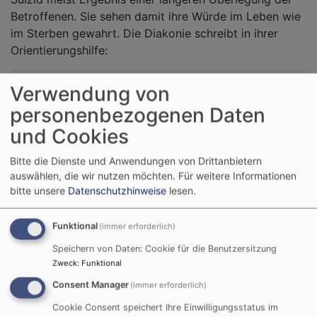
Betroffenen. Sie sehen damit ihre Würde im Leben wie
im Sterben gewahrt. Die Diakonie schreibt in ihrer
Orientierungshilfe:
Ein Mensch, der die Entscheidung getroffen
Verwendung von
hat, seinem Leben assistiert ein Ende zu setzen,
personenbezogenen Daten
stellt dahinter eine Fortsetzung der Beziehung zu
und Cookies
anderen Menschen zurück, die ihm wichtig sind.
Er verzichtet auf die Fortsetzung von
Bitte die Dienste und Anwendungen von Drittanbietern
Lebenskonzepten, die bislang wichtig waren -
auswählen, die wir nutzen möchten.
Für weitere Informationen
und damit auf Zukunftsperspektiven.
bitte unsere
Datenschutzhinweise
lesen.
Entsprechend unterschiedlich muss die Reaktion bzw.
Funktional
(immer erforderlich)
das Angebot zur Hilfe beim Sterben sein. Diese
Speichern von Daten: Cookie für die Benutzersitzung
individuellen Faktoren herauszuarbeiten ist ein längerer
Zweck
:
Funktional
Prozess, bei dem Vertraute der Betroffenen, Fachleute
Consent Manager
(immer erforderlich)
wie Palliativ-Ärzte sowie Seelsorger gleichermaßen
gefragt sind.
Cookie Consent speichert Ihre Einwilligungsstatus im